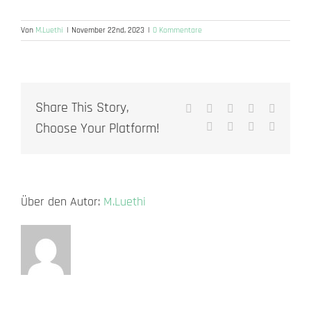
Von
M.Luethi
|
November 22nd, 2023
|
0 Kommentare
Share This Story,
Facebook
X
Reddit
LinkedIn
WhatsA
Choose Your Platform!
Tumblr
Pinterest
Vk
E-
Mail
Über den Autor:
M.Luethi