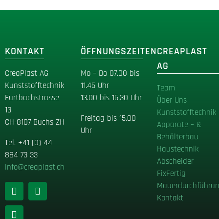
KONTAKT
ÖFFNUNGSZEITEN
CREAPLAST
AG
CreaPlast AG
Mo – Do 07.00 bis
Kunststofftechnik
11.45 Uhr
Team
Furtbachstrasse
13.00 bis 16.30 Uhr
Über Uns
13
Kunststofftechnik
Freitag bis 15.00
CH-8107 Buchs ZH
Apparate – &
Uhr
Behälterbau
Tel
.
+41 (0) 44
Haustechnik
884 73 33
Abscheider
info@creaplast.ch
FixFertig
Mauerdurchführu
Kontakt