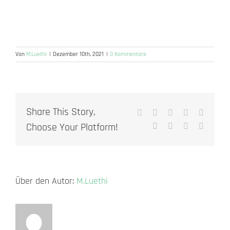
Von
M.Luethi
|
Dezember 10th, 2021
|
0 Kommentare
Share This Story,
Facebook
X
Reddit
LinkedIn
WhatsA
Choose Your Platform!
Tumblr
Pinterest
Vk
E-
Mail
Über den Autor:
M.Luethi