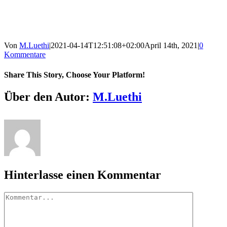
Von
M.Luethi
|
2021-04-14T12:51:08+02:00
April 14th, 2021
|
0
Kommentare
Share This Story, Choose Your Platform!
Facebook
X
Reddit
LinkedIn
WhatsApp
Tumblr
Pinterest
Vk
E-
Über den Autor:
M.Luethi
Mail
Hinterlasse einen Kommentar
Kommentar