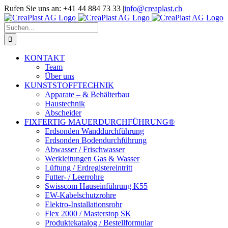
Zum
Rufen Sie uns an: +41 44 884 73 33
|
info@creaplast.ch
Inhalt
LinkedIn
Instagram
YouTube
springen
Suche
nach:
KONTAKT
Team
Über uns
KUNSTSTOFFTECHNIK
Apparate – & Behälterbau
Haustechnik
Abscheider
FIXFERTIG MAUERDURCHFÜHRUNG®
Erdsonden Wanddurchführung
Erdsonden Bodendurchführung
Abwasser / Frischwasser
Werkleitungen Gas & Wasser
Lüftung / Erdregistereintritt
Futter- / Leerrohre
Swisscom Hauseinführung K55
EW-Kabelschutzrohre
Elektro-Installationsrohr
Flex 2000 / Masterstop SK
Produktekatalog / Bestellformular