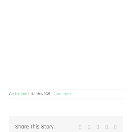
Von
M.Luethi
|
Mai 16th, 2021
|
0 Kommentare
Share This Story,
Facebook
X
Reddit
LinkedIn
WhatsA