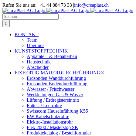
Zum
Rufen Sie uns an: +41 44 884 73 33
|
info@creaplast.ch
Inhalt
LinkedIn
Instagram
YouTube
springen
Suche
nach:
KONTAKT
Team
Über uns
KUNSTSTOFFTECHNIK
Apparate – & Behälterbau
Haustechnik
Abscheider
FIXFERTIG MAUERDURCHFÜHRUNG®
Erdsonden Wanddurchführung
Erdsonden Bodendurchführung
Abwasser / Frischwasser
Werkleitungen Gas & Wasser
Lüftung / Erdregistereintritt
Futter- / Leerrohre
Swisscom Hauseinführung K55
EW-Kabelschutzrohre
Elektro-Installationsrohr
Flex 2000 / Masterstop SK
Produktekatalog / Bestellformular