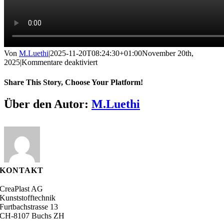
Von
M.Luethi
|
2025-11-20T08:24:30+01:00
November 20th,
für
2025
|
Kommentare deaktiviert
Betriebsferien
Website
Share This Story, Choose Your Platform!
–
2025
Facebook
X
Reddit
LinkedIn
WhatsApp
Tumblr
Pinterest
Vk
E-
Über den Autor:
M.Luethi
2026
Mail
(1)
KONTAKT
CreaPlast AG
Kunststofftechnik
Furtbachstrasse 13
CH-8107 Buchs ZH