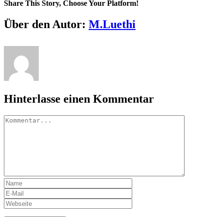
Share This Story, Choose Your Platform!
Facebook
X
Reddit
LinkedIn
WhatsApp
Tumblr
Pinterest
Vk
E-
Über den Autor:
M.Luethi
Mail
Hinterlasse einen Kommentar
Kommentar