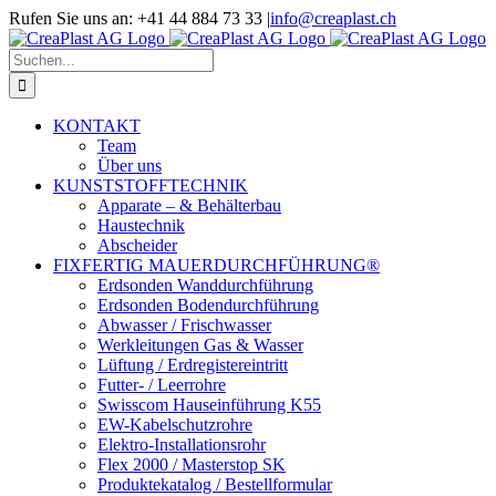
Zum
Rufen Sie uns an: +41 44 884 73 33
|
info@creaplast.ch
Inhalt
LinkedIn
Instagram
YouTube
springen
Suche
nach:
KONTAKT
Team
Über uns
KUNSTSTOFFTECHNIK
Apparate – & Behälterbau
Haustechnik
Abscheider
FIXFERTIG MAUERDURCHFÜHRUNG®
Erdsonden Wanddurchführung
Erdsonden Bodendurchführung
Abwasser / Frischwasser
Werkleitungen Gas & Wasser
Lüftung / Erdregistereintritt
Futter- / Leerrohre
Swisscom Hauseinführung K55
EW-Kabelschutzrohre
Elektro-Installationsrohr
Flex 2000 / Masterstop SK
Produktekatalog / Bestellformular