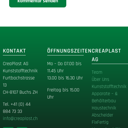
KONTAKT
ÖFFNUNGSZEITEN
CREAPLAST
AG
CreaPlast AG
Mo – Do 07.00 bis
Kunststofftechnik
11.45 Uhr
Team
Furtbachstrasse
13.00 bis 16.30 Uhr
Über Uns
13
Kunststofftechnik
Freitag bis 15.00
CH-8107 Buchs ZH
Apparate – &
Uhr
Behälterbau
Tel
.
+41 (0) 44
Haustechnik
884 73 33
Abscheider
info@creaplast.ch
FixFertig