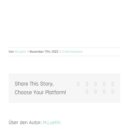
Von
M.Luethi
|
November 17th, 2022
|
0 Kommentare
Share This Story,
Facebook
X
Reddit
LinkedIn
WhatsA
Choose Your Platform!
Tumblr
Pinterest
Vk
E-
Mail
Über den Autor:
M.Luethi