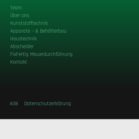
Team
Über Uns
Kunststofftechnik
Apparate – & Behälterbau
Haustechnik
Abscheider
FixFertig Mauerdurchführung
Kontakt
t AG
AGB
Datenschutzerklärung