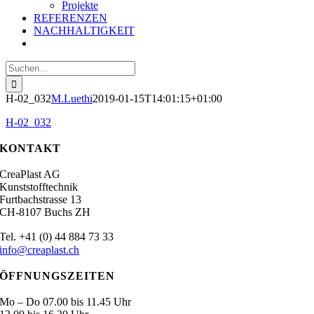
Projekte
REFERENZEN
NACHHALTIGKEIT
Suche
nach:
H-02_032
M.Luethi
2019-01-15T14:01:15+01:00
H-02_032
KONTAKT
CreaPlast AG
Kunststofftechnik
Furtbachstrasse 13
CH-8107 Buchs ZH
.
Tel
+41 (0) 44 884 73 33
info@creaplast.ch
ÖFFNUNGSZEITEN
Mo – Do 07.00 bis 11.45 Uhr