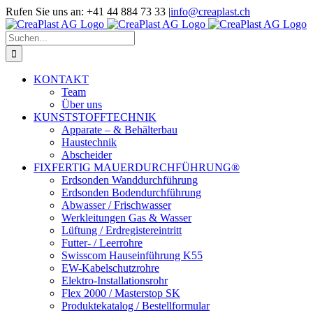
Zum
Rufen Sie uns an: +41 44 884 73 33
|
info@creaplast.ch
Inhalt
LinkedIn
Instagram
YouTube
springen
Suche
nach:
KONTAKT
Team
Über uns
KUNSTSTOFFTECHNIK
Apparate – & Behälterbau
Haustechnik
Abscheider
FIXFERTIG MAUERDURCHFÜHRUNG®
Erdsonden Wanddurchführung
Erdsonden Bodendurchführung
Abwasser / Frischwasser
Werkleitungen Gas & Wasser
Lüftung / Erdregistereintritt
Futter- / Leerrohre
Swisscom Hauseinführung K55
EW-Kabelschutzrohre
Elektro-Installationsrohr
Flex 2000 / Masterstop SK
Produktekatalog / Bestellformular