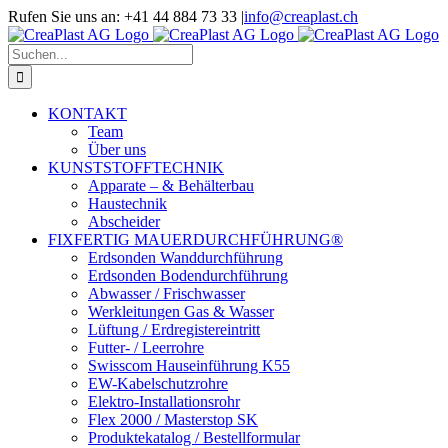
Zum
Rufen Sie uns an: +41 44 884 73 33
|
info@creaplast.ch
Inhalt
LinkedIn
Instagram
YouTube
springen
Suche
nach:
KONTAKT
Team
Über uns
KUNSTSTOFFTECHNIK
Apparate – & Behälterbau
Haustechnik
Abscheider
FIXFERTIG MAUERDURCHFÜHRUNG®
Erdsonden Wanddurchführung
Erdsonden Bodendurchführung
Abwasser / Frischwasser
Werkleitungen Gas & Wasser
Lüftung / Erdregistereintritt
Futter- / Leerrohre
Swisscom Hauseinführung K55
EW-Kabelschutzrohre
Elektro-Installationsrohr
Flex 2000 / Masterstop SK
Produktekatalog / Bestellformular