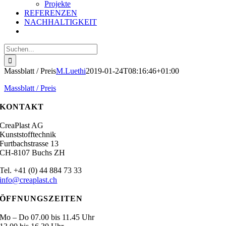
Projekte
REFERENZEN
NACHHALTIGKEIT
Suche
nach:
Massblatt / Preis
M.Luethi
2019-01-24T08:16:46+01:00
Massblatt / Preis
KONTAKT
CreaPlast AG
Kunststofftechnik
Furtbachstrasse 13
CH-8107 Buchs ZH
.
Tel
+41 (0) 44 884 73 33
info@creaplast.ch
ÖFFNUNGSZEITEN
Mo – Do 07.00 bis 11.45 Uhr