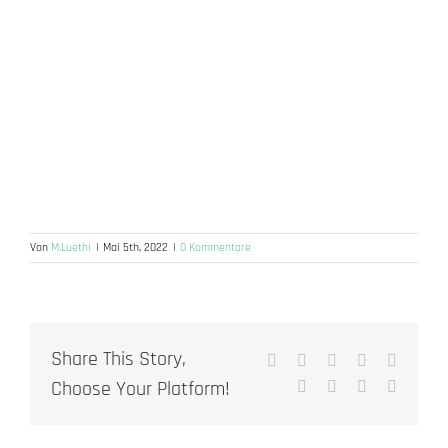
Von
M.Luethi
|
Mai 5th, 2022
|
0 Kommentare
Share This Story,
Facebook
X
Reddit
LinkedIn
WhatsA
Choose Your Platform!
Tumblr
Pinterest
Vk
E-
Mail