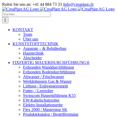
Zum
Rufen Sie uns an: +41 44 884 73 33
|
info@creaplast.ch
Inhalt
LinkedIn
Instagram
YouTube
springen
Suche
nach:
KONTAKT
Team
Über uns
KUNSTSTOFFTECHNIK
Apparate – & Behälterbau
Haustechnik
Abscheider
FIXFERTIG MAUERDURCHFÜHRUNG®
Erdsonden Wanddurchführung
Erdsonden Bodendurchführung
Abwasser / Frischwasser
Werkleitungen Gas & Wasser
Lüftung / Erdregistereintritt
Futter- / Leerrohre
Swisscom Hauseinführung K55
EW-Kabelschutzrohre
Elektro-Installationsrohr
Flex 2000 / Masterstop SK
Produktekatalog / Bestellformular