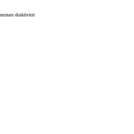
für
ntare deaktiviert