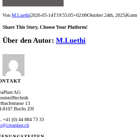
Von
M.Luethi
|
2026-05-14T19:55:05+02:00
Oktober 24th, 2025
|
Komme
Share This Story, Choose Your Platform!
Facebook
X
Reddit
LinkedIn
WhatsApp
Tumblr
Pinterest
Vk
E-
Über den Autor:
M.Luethi
Mail
ONTAKT
eaPlast AG
nststofftechnik
rtbachstrasse 13
-8107 Buchs ZH
.
l
+41 (0) 44 884 73 33
fo@creaplast.ch
FFNUNGSZEITEN